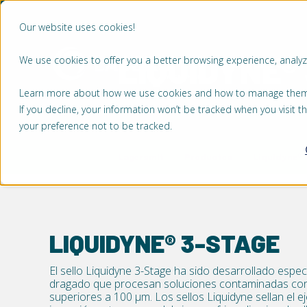
Our website uses cookies!
LIQUIDYNE®
We use cookies to offer you a better browsing experience, analyze
MERCADOS
Learn more about how we use cookies and how to manage them by
If you decline, your information won’t be tracked when you visit 
your preference not to be tracked.
Lagersmit
Productos
Liquidyne® 
LIQUIDYNE® 3-STAGE
El sello Liquidyne 3-Stage ha sido desarrollado esp
dragado que procesan soluciones contaminadas con 
superiores a 100 µm. Los sellos Liquidyne sellan el ej