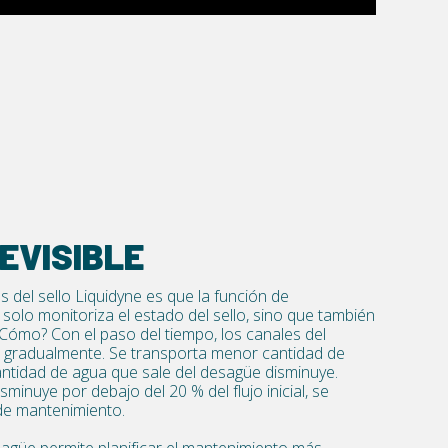
REVISIBLE
s del sello Liquidyne es que la función de
solo monitoriza el estado del sello, sino que también
 ¿Cómo? Con el paso del tiempo, los canales del
o gradualmente. Se transporta menor cantidad de
cantidad de agua que sale del desagüe disminuye.
minuye por debajo del 20 % del flujo inicial, se
 de mantenimiento.
esagüe permite planificar el mantenimiento más