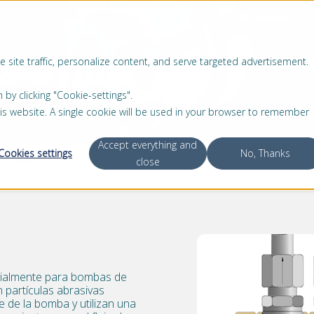
Mercados
 3-STAGE
 site traffic, personalize content, and serve targeted advertisement.
SOLUCIONES
PRODUCTOS
SERVICIO
ACERCA
 clicking "Cookie-settings".
this website. A single cookie will be used in your browser to remember
Accept everything and
Cookies settings
No, Thanks
3-Stage
close
ecialmente para bombas de
partículas abrasivas
e de la bomba y utilizan una