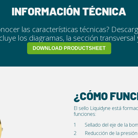
INFORMACIÓN TÉCNICA
nocer las características técnicas? Descar
luye los diagramas, la sección transversal y
DOWNLOAD PRODUCTSHEET
¿CÓMO FUNC
El sello Liquidyne está forma
funciones:
Sellado del eje de la bo
Reducción de la presión