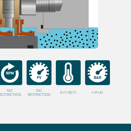
NO
NO
0<T<90°C
1<P<41
RESTRICTION
RESTRICTION