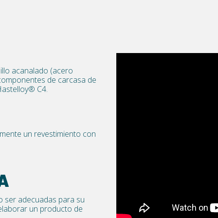
illo acanalado (acero
, componentes de carcasa de
Hastelloy® C4.
lmente un revestimiento con
A
o ser adecuadas para su
elaborar un producto de