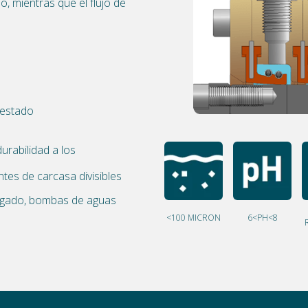
lo, mientras que el flujo de
l estado
rabilidad a los
es de carcasa divisibles
ragado, bombas de aguas
<100 MICRON
6<PH<8