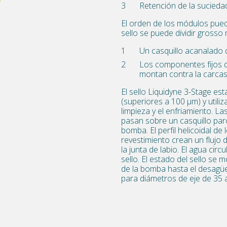
Retención de la sucieda
El orden de los módulos puede
sello se puede dividir gross
Un casquillo acanalado q
Los componentes fijos d
montan contra la carca
El sello Liquidyne 3-Stage es
(superiores a 100 µm) y utiliz
limpieza y el enfriamiento. La
pasan sobre un casquillo par
bomba. El perfil helicoidal de
revestimiento crean un flujo d
la junta de labio. El agua cir
sello. El estado del sello se 
de la bomba hasta el desagüe 
para diámetros de eje de 35 