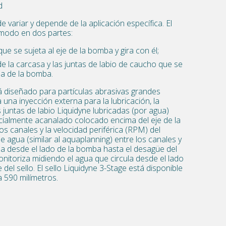
d
 variar y depende de la aplicación específica. El
o modo en dos partes:
ue se sujeta al eje de la bomba y gira con él;
e la carcasa y las juntas de labio de caucho que se
sa de la bomba.
tá diseñado para partículas abrasivas grandes
a una inyección externa para la lubricación, la
s juntas de labio Liquidyne lubricadas (por agua)
cialmente acanalado colocado encima del eje de la
 los canales y la velocidad periférica (RPM) del
e agua (similar al aquaplanning) entre los canales y
cula desde el lado de la bomba hasta el desagüe del
monitoriza midiendo el agua que circula desde el lado
del sello. El sello Liquidyne 3-Stage está disponible
a 590 milímetros.