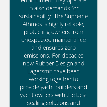
erate
environment they operate
envi
or
in also demands for
i
upreme
sustainability. The Supreme
susta
able,
Athmos is highly reliable,
Athm
from
protecting owners from
pro
nance
unexpected maintenance
unex
o
and ensures zero
ades
emissions. For decades
emi
 and
now Rubber Design and
now
een
Lagersmit have been
La
to
working together to
w
rs and
provide yacht builders and
provi
e best
yacht owners with the best
yacht
and
sealing solutions and
se