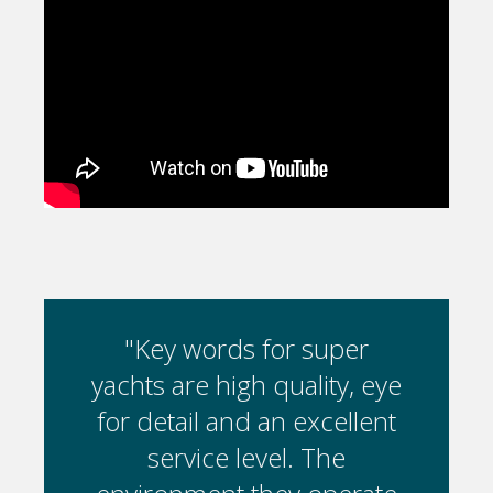
per
"Key words for super
"K
y, eye
yachts are high quality, eye
yacht
ellent
for detail and an excellent
for d
e
service level. The