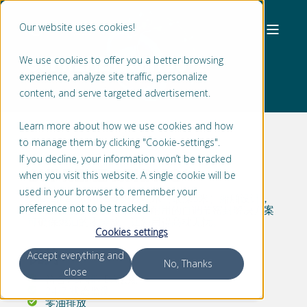
Our website uses cookies!
SUPREME ATHMOS®
We use cookies to offer you a better browsing
experience, analyze site traffic, personalize
content, and serve targeted advertisement.
Learn more about how we use cookies and how
to manage them by clicking "Cookie-settings".
If you decline, your information won’t be tracked
SUPREME ATHMOS®
when you visit this website. A single cookie will be
used in your browser to remember your
Supreme Athmos专为浅吃水（最深5米）船舶设计，
preference not to be tracked.
如大型游艇、游艇和渡轮。耐用的自调节密封解决方案
可确保燃油的零排放，让您用得高枕无忧。
Cookies settings
优势
Accept everything and
No, Thanks
close
符合VGP和VIDA法规
24/7 状态监测
零油排放