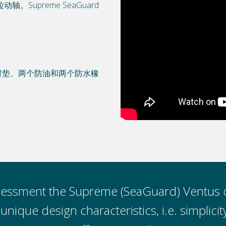
upreme SeaGuard
锈钢衬垫、两个防油和两个防水橡
essment the Supreme (SeaGuard) Ventus o
unique design characteristics, i.e. simplicity