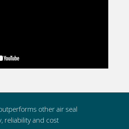
utperforms other air seal
”Based on a 
, reliability and cost
solution