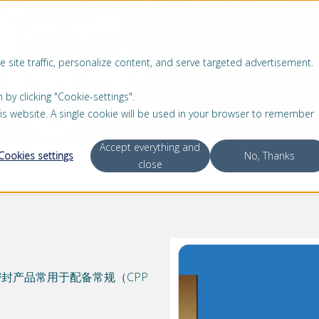
EAGUARD®
 site traffic, personalize content, and serve targeted advertisement.
服务
关于我们
 clicking "Cookie-settings".
this website. A single cookie will be used in your browser to remember
Accept everything and
Cookies settings
No, Thanks
®
close
这种密封产品常用于配备常规（CPP