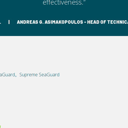
effectiveness.”
.
ANDREAS G. ASIMAKOPOULOS - HEAD OF TECHNIC
rd。Supreme SeaGuard
！