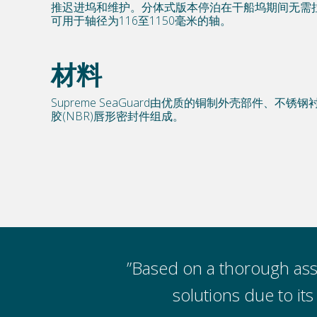
推迟进坞和维护。分体式版本停泊在干船坞期间无需拉动轴。S
可用于轴径为116至1150毫米的轴。
材料
Supreme SeaGuard由优质的铜制外壳部件、不
胶(NBR)唇形密封件组成。
ther air seal
”Based on a thorough ass
 and cost
solutions due to its 