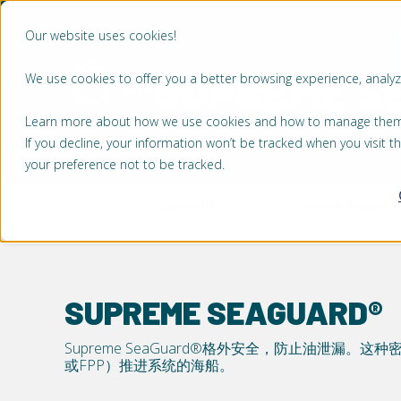
Our website uses cookies!
SUPREME S
We use cookies to offer you a better browsing experience, analyze
市场
产品
Learn more about how we use cookies and how to manage them by
If you decline, your information won’t be tracked when you visit 
your preference not to be tracked.
Lagersmit
产品
Supreme Seaguard
SUPREME SEAGUARD®
Supreme SeaGuard®格外安全，防止油泄漏。
或FPP）推进系统的海船。