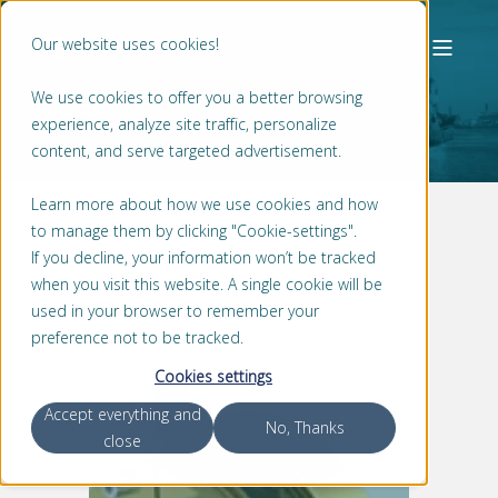
Our website uses cookies!
工业
We use cookies to offer you a better browsing
experience, analyze site traffic, personalize
content, and serve targeted advertisement.
Learn more about how we use cookies and how
to manage them by clicking "Cookie-settings".
If you decline, your information won’t be tracked
产品
when you visit this website. A single cookie will be
used in your browser to remember your
preference not to be tracked.
Cookies settings
Accept everything and
No, Thanks
close