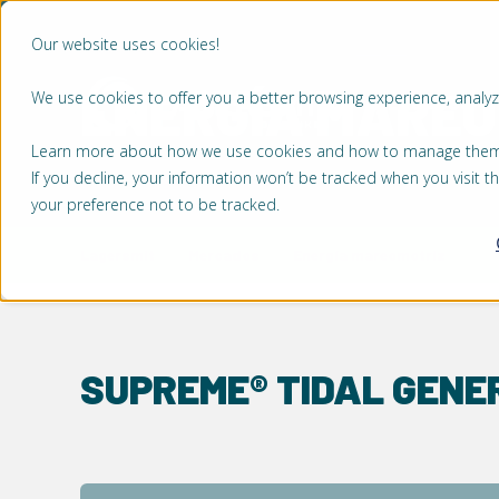
Our website uses cookies!
ENERGÍA MAREO
We use cookies to offer you a better browsing experience, analyze
MERCADOS
Learn more about how we use cookies and how to manage them by
If you decline, your information won’t be tracked when you visit 
your preference not to be tracked.
Lagersmit
Mercados
Energía mareomotriz
SUPREME® TIDAL GENE