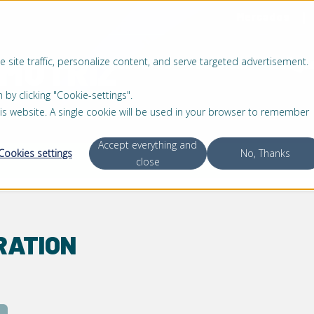
Mercados
MOTRIZ
 site traffic, personalize content, and serve targeted advertisement.
SOLUCIONES
PRODUCTOS
SERVICIO
ACERCA
 clicking "Cookie-settings".
this website. A single cookie will be used in your browser to remember
Accept everything and
Cookies settings
No, Thanks
close
RATION