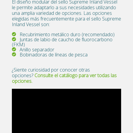
El diseño modular del sello Supreme Inland Vessel
le permite adaptarlo a sus necesidades utilizando
una amplia variedad de opciones. Las opciones
elegidas más frecuentemente para el sello Supreme
Inland Vessel son:
Recubrimiento metálico duro (recomendado)
Juntas de labio de caucho de fluorocarbono
(FKM)
Anillo separador
Bobinadoras de líneas de pesca
¿Siente curiosidad por conocer otras
opciones?
Consulte el catálogo para ver todas las
opciones.