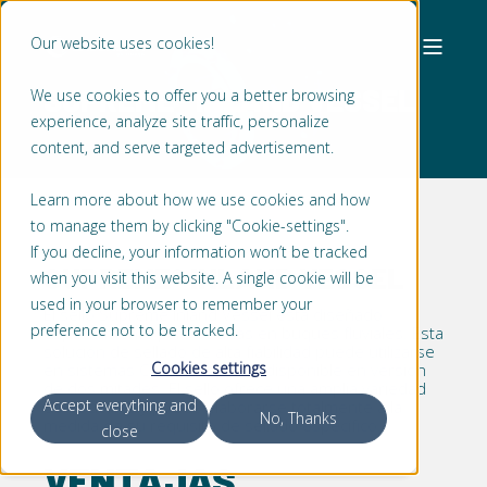
Our website uses cookies!
SUPREME® INLAND VESSEL
We use cookies to offer you a better browsing
experience, analyze site traffic, personalize
content, and serve targeted advertisement.
Learn more about how we use cookies and how
to manage them by clicking "Cookie-settings".
If you decline, your information won’t be tracked
SUPREME® INLAND VESSEL
when you visit this website. A single cookie will be
used in your browser to remember your
El sello Supreme Inland Vessel está diseñado
preference not to be tracked.
especialmente para bocinas en buques fluviales. Esta
solución de sellado de alta fiabilidad puede utilizarse
Cookies settings
en sistemas CPP y FPP y está disponible en versión
de dos mitades. El sello ofrece una amplia variedad
Accept everything and
de opciones y puede elaborarse totalmente a la
No, Thanks
medida de su requisito de sellado específico.
close
VENTAJAS