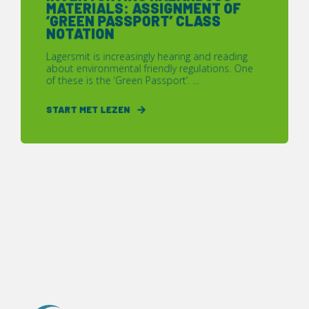
MATERIALS: ASSIGNMENT OF
‘GREEN PASSPORT’ CLASS
NOTATION
Lagersmit is increasingly hearing and reading
about environmental friendly regulations. One
of these is the ‘Green Passport’. ...
START MET LEZEN