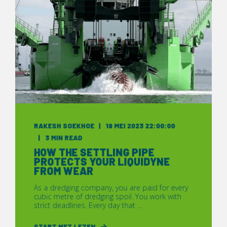
RAKESH SOEKHOE
19 MEI 2023 22:00:00
3 MIN READ
HOW THE SETTLING PIPE
PROTECTS YOUR LIQUIDYNE
FROM WEAR
As a dredging company, you are paid for every
cubic metre of dredging spoil. You work with
strict deadlines. Every day that ...
START MET LEZEN