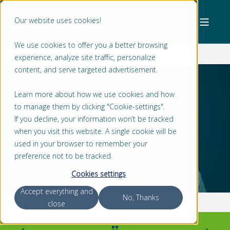
Our website uses cookies!
We use cookies to offer you a better browsing
experience, analyze site traffic, personalize
content, and serve targeted advertisement.
Learn more about how we use cookies and how
to manage them by clicking "Cookie-settings".
STEFAN MOLENAAR
26 JAN 2022 00:00:00
If you decline, your information won’t be tracked
< 1 MIN READ
when you visit this website. A single cookie will be
IN MEMORIAM: MIRO DJUDARIC
used in your browser to remember your
preference not to be tracked.
Cookies settings
Accept everything and
No, Thanks
close