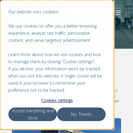
Our website uses cookies!
VACATURES
We use cookies to offer you a better browsing
experience, analyze site traffic, personalize
content, and serve targeted advertisement.
Learn more about how we use cookies and how
to manage them by clicking "Cookie-settings".
If you decline, your information won’t be tracked
VACATURES
when you visit this website. A single cookie will be
used in your browser to remember your
Bij Lagersmit krijg je de ruimte om jouw groei en
preference not to be tracked.
ambities te realiseren. Kom jij ons team versterken?
We zijn altijd opzoek naar ambitieuze professionals
Cookies settings
om onze organisatie te versterken. Stuur gerust een
open sollicitatie als jij denkt het verschil te kunnen
Accept everything and
maken!
No, Thanks
close