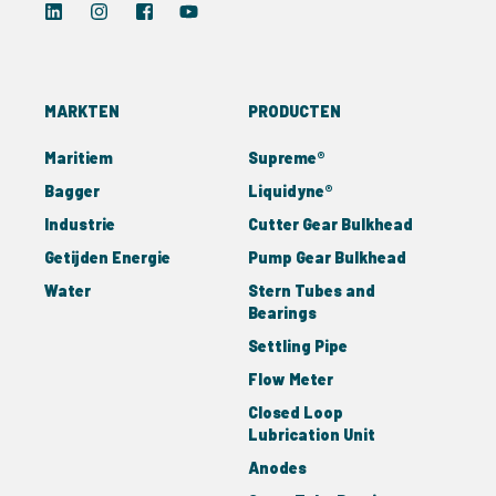
MARKTEN
PRODUCTEN
Maritiem
Supreme®
Bagger
Liquidyne®
Industrie
Cutter Gear Bulkhead
Getijden Energie
Pump Gear Bulkhead
Water
Stern Tubes and
Bearings
Settling Pipe
Flow Meter
Closed Loop
Lubrication Unit
Anodes