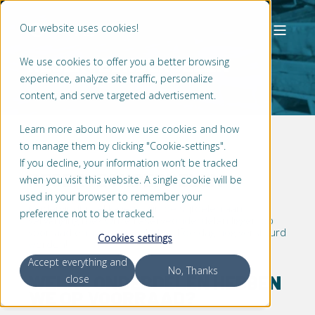
Our website uses cookies!
RESERVEONDERDELEN
We use cookies to offer you a better browsing
experience, analyze site traffic, personalize
content, and serve targeted advertisement.
Learn more about how we use cookies and how
to manage them by clicking "Cookie-settings".
If you decline, your information won’t be tracked
RESERVEONDERDELEN
when you visit this website. A single cookie will be
used in your browser to remember your
Ondervindt u lekkage of zijn de slijtdelen aan
preference not to be tracked.
vervanging toe? Onze reserveonderdelen liggen op
voorraad en kunnen vaak dezelfde dag nog verstuurd
Cookies settings
worden!
Accept everything and
No, Thanks
WELKE ONDERDELEN HEBBEN
close
WE OP VOORRAAD?