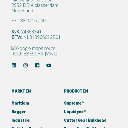
2952 DD Alblasserdam
Nederland
+31 88 0216 200
KvK:
24368341
BTW:
NL813966012B01
ROUTEBESCHRIJVING
MARKTEN
PRODUCTEN
Maritiem
Supreme®
Bagger
Liquidyne®
Industrie
Cutter Gear Bulkhead