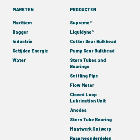
MARKTEN
PRODUCTEN
Maritiem
Supreme®
Bagger
Liquidyne®
Industrie
Cutter Gear Bulkhead
Getijden Energie
Pump Gear Bulkhead
Water
Stern Tubes and
Bearings
Settling Pipe
Flow Meter
Closed Loop
Lubrication Unit
Anodes
Stern Tube Bearing
Maatwerk Ontwerp
Reserveonderdelen