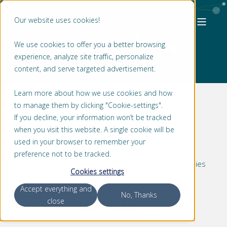
Our website uses cookies!
REFERENTIES
We use cookies to offer you a better browsing
experience, analyze site traffic, personalize
content, and serve targeted advertisement.
Learn more about how we use cookies and how
to manage them by clicking "Cookie-settings".
If you decline, your information won’t be tracked
REFERENTIES
when you visit this website. A single cookie will be
used in your browser to remember your
Ontdek hoe Lagersmit Peace of Mind creëert met
preference not to be tracked.
afdichtingsoplossingen voor schepen, pompen en
getijdenturbines. Een aantal inspirerende referenties
Cookies settings
van onze klanten.
Accept everything and
No, Thanks
close
ONZE KLANTEN