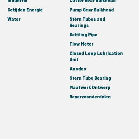
Industrie
Cutter Gear Bulkhead
Getijden Energie
Pump Gear Bulkhead
Water
Stern Tubes and
Bearings
Settling Pipe
Flow Meter
Closed Loop Lubrication
Unit
Anodes
Stern Tube Bearing
Maatwerk Ontwerp
Reserveonderdelen