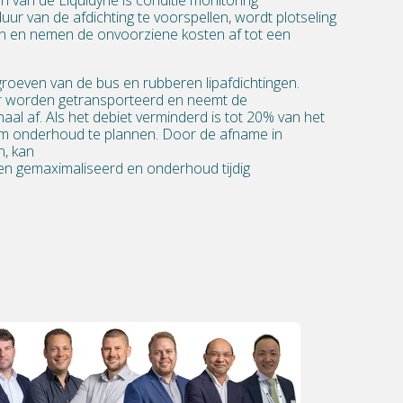
duur van de afdichting te voorspellen
,
wordt plotseling
en en nemen de
o
nvoorziene
kosten af tot een
e groeven van de bus
en rubberen lipafdichtingen
.
r worden getransporteerd en neemt de
naal
af. Als
het debiet verminderd is tot
20% van het
ijd om onderhoud te plannen. Door de afname in
n, kan
en
gemaximaliseerd
en
onderhoud tijdig