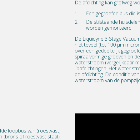
De afdichting kan grofweg wo
Een gegroefde bus die i
De stilstaande huisdele
worden gemonteerd
De Liquidyne 3-Stage Vacuü
niet teveel (tot 100 µm micro
over een gedeeltelijk gegroef
spiraalvormige groeven en d
waterstroom (vergelijkbaar m
lipafdichtingen. Het water s
de afdichting. De conditie va
waterstroom van de pompzijde
fde loopbus van (roestvast)
 (brons of roestvast staal),