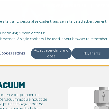
RESERVEONDERDELEN
REFER
 3-STAGE VACUUM
 site traffic, personalize content, and serve targeted advertisement.
OPLOSSINGEN
PRODUCTEN
SERVICE
OVER O
 clicking "Cookie-settings".
this website. A single cookie will be used in your browser to remember
Accept everything and
Cookies settings
No, Thanks
 3-Stage Vacuum
close
VACUUM
worpen voor pompen met
. De vacuümmodule houdt de
helpt luchtlekkage door de
ier kan een waterkolom