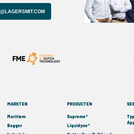
@LAGERSMIT.COM
MARKTEN
PRODUCTEN
SE
Maritiem
Supreme®
Typ
App
Bagger
Liquidyne®