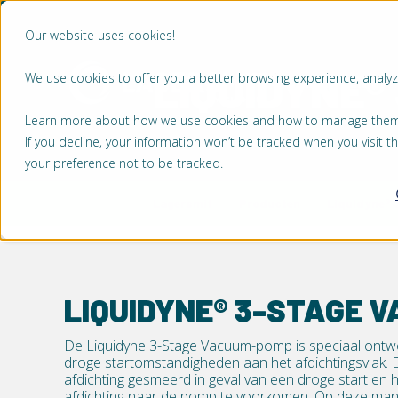
Our website uses cookies!
LIQUIDYNE®
We use cookies to offer you a better browsing experience, analyze
MARKTEN
Learn more about how we use cookies and how to manage them by
If you decline, your information won’t be tracked when you visit 
your preference not to be tracked.
Lagersmit
Producten
Liquidyne®
LIQUIDYNE® 3-STAGE 
De Liquidyne 3-Stage Vacuum-pomp is speciaal ont
droge startomstandigheden aan het afdichtingsvlak
afdichting gesmeerd in geval van een droge start en 
afdichting naar de pomp te voorkomen. Op deze man