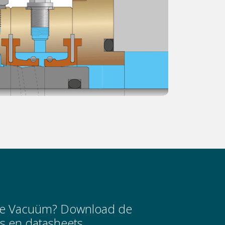
tage Vacuüm? Download de
s en datasheets.