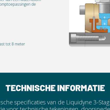
 pomptoepassingen de
ast tot 8 meter
TECHNISCHE INFORMATIE
sche specificaties van de Liquidyne 3-S
ie voor technische tekeningen, doorsnede