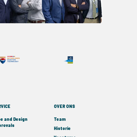
RVICE
OVER ONS
e and Design
Team
rovals
Historie