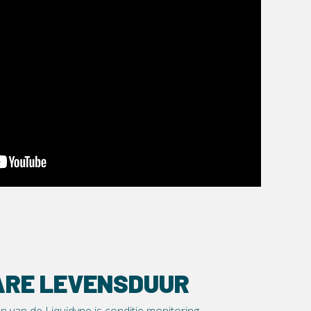
ARE LEVENSDUUR
 van de Liquidyne is conditie monitoring