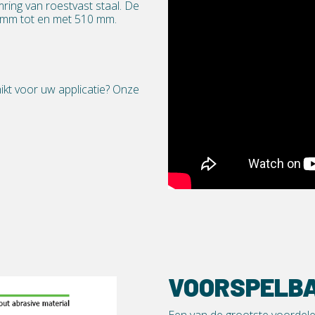
ring van roestvast staal. De
5 mm tot en met 510 mm.
ikt voor uw applicatie? Onze
!
VOORSPELB
Een van de grootste voordelen