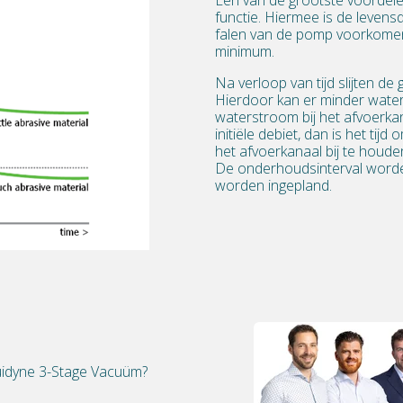
functie.
Hiermee
is de levens
falen van de pomp voorkom
minimum.
Na verloop van tijd slijten d
Hierdoor kan
er
minder wate
water
stroom
bij het afvoerka
initiële debiet, dan is het t
het
afvoerkanaal
bij te houde
D
e
onderhoudsinterval
word
worden
ingepland.
quidyne 3-Stage Vacuüm?