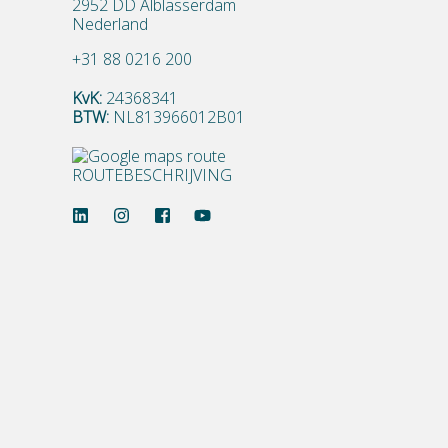
2952 DD Alblasserdam
Nederland
+31 88 0216 200
KvK:
24368341
BTW:
NL813966012B01
ROUTEBESCHRIJVING