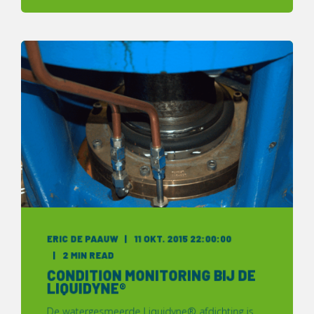
ERIC DE PAAUW
11 OKT. 2015 22:00:00
2 MIN READ
CONDITION MONITORING BIJ DE
LIQUIDYNE®
De watergesmeerde Liquidyne® afdichting is