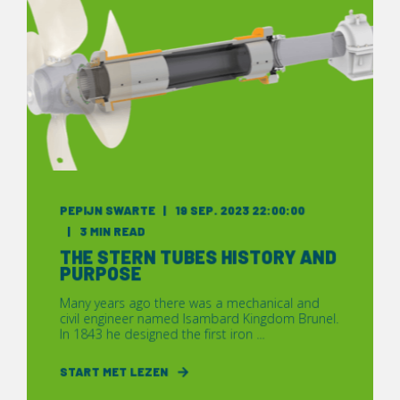
PEPIJN SWARTE
19 SEP. 2023 22:00:00
3 MIN READ
THE STERN TUBES HISTORY AND
PURPOSE
Many years ago there was a mechanical and
civil engineer named Isambard Kingdom Brunel.
In 1843 he designed the first iron ...
START MET LEZEN