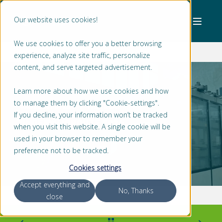
Our website uses cookies!
We use cookies to offer you a better browsing
experience, analyze site traffic, personalize
content, and serve targeted advertisement.
Learn more about how we use cookies and how
to manage them by clicking "Cookie-settings".
SABRINA PETERS
1 MIN READ
If you decline, your information won’t be tracked
ONDERWIJSROUTE 2024
when you visit this website. A single cookie will be
used in your browser to remember your
preference not to be tracked.
Cookies settings
Accept everything and
No, Thanks
close