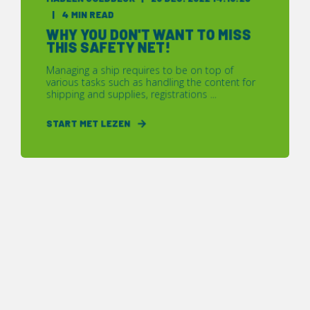
4 MIN READ
WHY YOU DON'T WANT TO MISS
THIS SAFETY NET!
Managing a ship requires to be on top of
various tasks such as handling the content for
shipping and supplies, registrations ...
START MET LEZEN