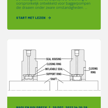
oorspronkelijk ontwikkeld voor baggerpompen
die draaien onder zware omstandigheden. ...
START MET LEZEN
MADLEN GOLDBECK
20 DEC. 2022 14:10:29