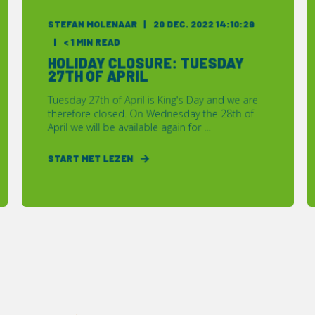
STEFAN MOLENAAR
20 DEC. 2022 14:10:29
< 1 MIN READ
HOLIDAY CLOSURE: TUESDAY
27TH OF APRIL
Tuesday 27th of April is King's Day and we are
therefore closed. On Wednesday the 28th of
April we will be available again for ...
START MET LEZEN