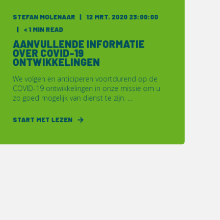
STEFAN MOLENAAR
12 MRT. 2020 23:00:00
< 1 MIN READ
AANVULLENDE INFORMATIE
OVER COVID-19
ONTWIKKELINGEN
We volgen en anticiperen voortdurend op de
COVID-19 ontwikkelingen in onze missie om u
zo goed mogelijk van dienst te zijn. ...
START MET LEZEN