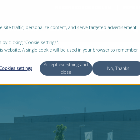
RESERVEONDERDELEN
REFER
 site traffic, personalize content, and serve targeted advertisement.
PRODUCTEN
SERVICE
OVER ONS
 clicking "Cookie-settings".
this website. A single cookie will be used in your browser to remember
Accept everything and
Cookies settings
No, Thanks
close