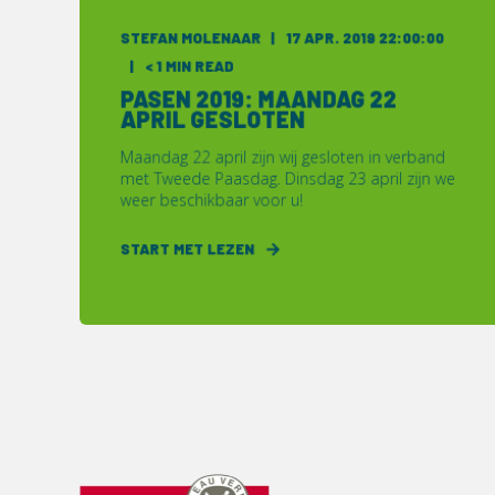
STEFAN MOLENAAR
17 APR. 2019 22:00:00
< 1 MIN READ
PASEN 2019: MAANDAG 22
APRIL GESLOTEN
Maandag 22 april zijn wij gesloten in verband
met Tweede Paasdag. Dinsdag 23 april zijn we
weer beschikbaar voor u!
START MET LEZEN